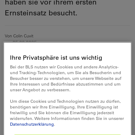
haben sie vor ihrem ersten
Ernsteinsatz besucht.
Von Colin Cuvit
am 25.02.2025
Ihre Privatsphäre ist uns wichtig
Das Zweiwege-Schienenschleiffahrzeug wetzt
Bei der BLS nutzen wir Cookies und andere Analytics-
frühmorgens über den Güterbahnhof in Thun.
und Tracking-Technologien, um Sie als Besucherin und
Besucher besser zu verstehen, um unsere Webseite auf
Während jeder Scrabble-Fan beim Ablegen des
Ihre Interessen und Bedürfnisse abzustimmen und um
sperrigen Begriffs zittrige Hände bekäme,
unser Angebot zu verbessern.
steuern die Maschinisten Marcel Wüthrich und
Um diese Cookies und Technologien nutzen zu dürfen,
Daniel Scherz vom BLS-Schleifteam das neuste
benötigen wir Ihre Einwilligung. Ihre Einwilligung ist
Unterhaltsfahrzeug der BLS in aller Ruhe über
freiwillig und Sie können die Einwilligung jederzeit
widerrufen. Weitere Informationen finden Sie in unserer
das Gleis. Dies notabene von ausserhalb der
Datenschutzerklärung
.
Führerkabine, aber dazu später mehr. Denn die