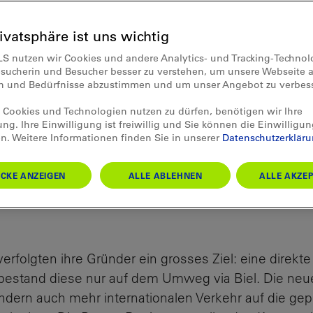
rivatsphäre ist uns wichtig
BLS-Strecken feiern dieses Jahr 
LS nutzen wir Cookies und andere Analytics- und Tracking-Techno
e Bern-Neuenburg-Bahn (BN) un
esucherin und Besucher besser zu verstehen, um unsere Webseite a
en und Bedürfnisse abzustimmen und um unser Angebot zu verbes
 (GTB) werden 125 Jahre alt. Ih
t internationaler, als man denkt 
Cookies und Technologien nutzen zu dürfen, benötigen wir Ihre
ung. Ihre Einwilligung ist freiwillig und Sie können die Einwilligun
ger Symbolik.
n. Weitere Informationen finden Sie in unserer
Datenschutzerklär
CKE ANZEIGEN
ALLE ABLEHNEN
ALLE AKZEP
rfolgten ihre Gründer ein grosses Ziel: eine direkt
 bestand diese nur auf dem Umweg via Biel. Die neue
ondern auch mehr internationalen Verkehr auf die ge