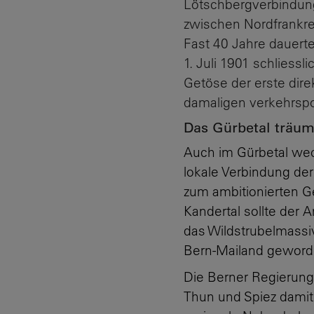
Lötschbergverbindung
zwischen Nordfrankrei
Fast 40 Jahre dauerte
1. Juli 1901 schliessl
Getöse der erste dire
damaligen verkehrspo
Das
Gürbetal
träum
Auch im
Gürbetal
weck
lokale
Verbindung
der
zu
m
ambitionierten 
Kandertal sollte de
r
A
das
Wildstrubelmass
Bern-Mailand gewor
Die Berner Regierung
Thun und Spiez damit