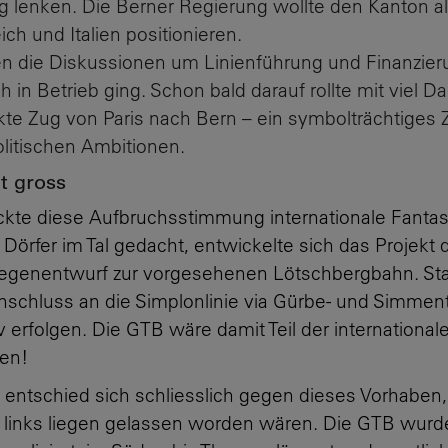
 lenken. Die Berner Regierung wollte den Kanton al
ch und Italien positionieren.
n die Diskussionen um Linienführung und Finanzieru
ich in Betrieb ging. Schon bald darauf rollte mit vie
kte Zug von Paris nach Bern – ein symbolträchtiges 
litischen Ambitionen.
t gross
te diese Aufbruchsstimmung internationale Fantasi
Dörfer
im
Tal gedacht, entwickelte sich das Projekt
Gegenentwurf
zur vorgesehenen
Lötschbergbahn.
Sta
nschluss an die
Simplonlinie
via
Gürbe
- und Simmen
iv
erfolgen
. Die GTB wäre damit Teil der international
den
!
 entschied sich schliesslich gegen dieses Vorhaben,
 links liegen gelassen worden wären. Die GTB wurde