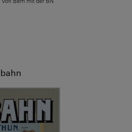
h von
Bern mit der BN
lbahn