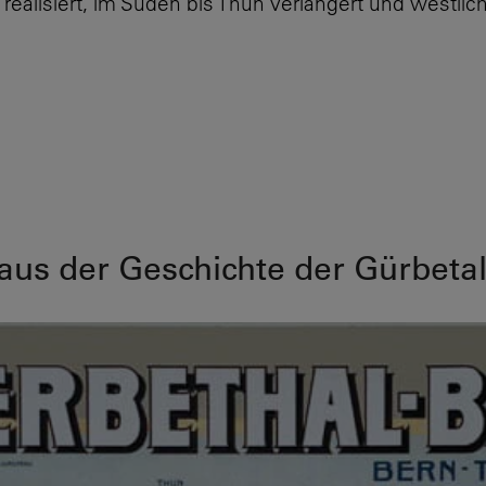
ealisiert,
im Süden
bis Thun verlängert und
westlic
aus der Geschichte der Gürbeta