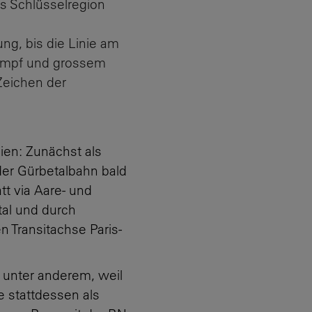
s Schlüsselregion
ng, bis die Linie am
l Dampf und grossem
Zeichen der
en: Zunächst als
der
Gürbetalbahn
bald
tt via Aare- und
tal
und
durch
en Transitachse Paris-
 unter anderem, weil
 stattdessen als