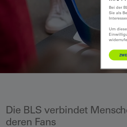
Bei der B
Sie als B
Interess
Um diese 
Einwillig
widerrufe
ZWE
Die BLS verbindet Mensch
deren Fans