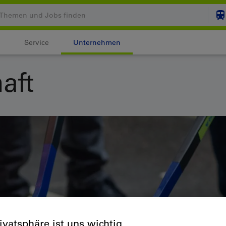
Service
Unternehmen
Ihr Warenkorb ist leer
aft
ZUM
Login
rivatsphäre ist uns wichtig