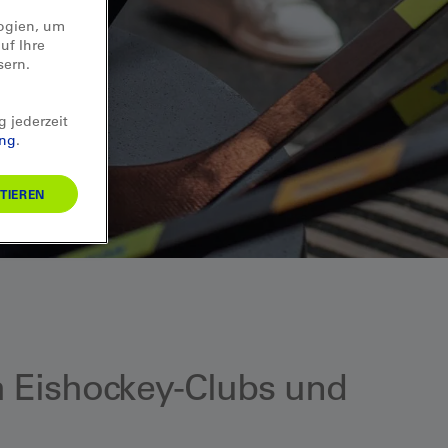
logien, um
uf Ihre
sern.
g jederzeit
ung
.
TIEREN
 Eishockey-Clubs und