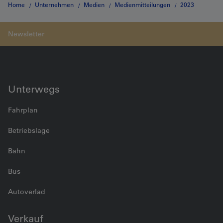
Home
Unternehmen
Medien
Medienmitteilungen
2023
BLS startet in Wanderbus-Saison
Unterwegs
Fahrplan
Betriebslage
Bahn
Bus
Autoverlad
Verkauf