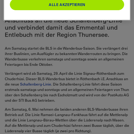
ALLE AKZEPTIEREN
die drei bekannten Ausflugsziele mit den
Wanderbussen. Die Chuderhüsi-Linie bietet
Anschluss an die neue Schallenberg-Linie
und verbindet damit das Emmental und
Entlebuch mit der Region Thunersee.
Am Samstag startet die BLS in die Wanderbus-Saison.
Sie verlängert drei
ihrer Buslinien, um Ausflügler zu bekannten Wanderrouten zu bringen. Die
Wanderbusse verkehren samstags und sonntags sowie an allgemeinen
Feiertagen bis Ende Oktober.
Verlängert wird ab Samstag, 29. April die Linie Signau–Röthenbach zum
Chuderhüsi. Dieser BLS-Wanderbus bietet in Röthenbach i.E. Anschluss an
die neue
Schallenberg-Linie
. Die Schallenberg-Linie fährt diese Saison
erstmals samstags und sonntags und an allgemeinen Feiertagen von Thun
über den Schallenberg bis nach Escholzmatt und wird von der PostAuto AG
und der STI Bus AG betrieben.
Am Samstag, 6. Mai nehmen die beiden anderen BLS-Wanderbusse ihren
Betrieb auf. Die Linie Ramsei–Langnau–Fankhaus fährt auf die Mettlenalp
und die Linie Langnau–Bärau–Mettlen über die Lüderenalp nach Wasen.
Auf die Mettlenalp und zum Chuderhüsi fahren zwei Busse täglich, über die
Lüderenalp vier Busse täglich (je zwei pro Richtung).