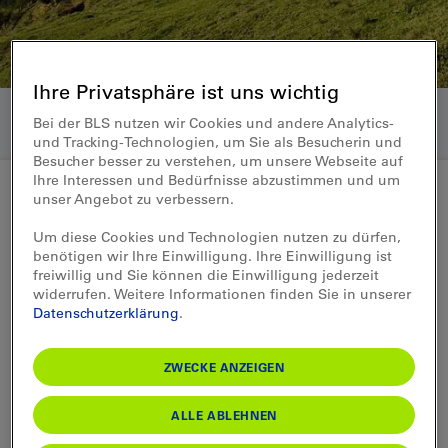
Ihre Privatsphäre ist uns wichtig
Bei der BLS nutzen wir Cookies und andere Analytics-
und Tracking-Technologien, um Sie als Besucherin und
Besucher besser zu verstehen, um unsere Webseite auf
Ihre Interessen und Bedürfnisse abzustimmen und um
unser Angebot zu verbessern.
Medienmitteilung 25.04.2023
Um diese Cookies und Technologien nutzen zu dürfen,
benötigen wir Ihre Einwilligung. Ihre Einwilligung ist
Die BLS bringt Wanderer
freiwillig und Sie können die Einwilligung jederzeit
widerrufen. Weitere Informationen finden Sie in unserer
wieder zu drei bekannten
Datenschutzerklärung
.
Ausflugszielen im Emmental
ZWECKE ANZEIGEN
Ein Ausflug zum Chuderhüsi, auf die
ALLE ABLEHNEN
Mettlen- oder die Lüderenalp: Ab Samstag
erschliesst die BLS an den Wochenenden