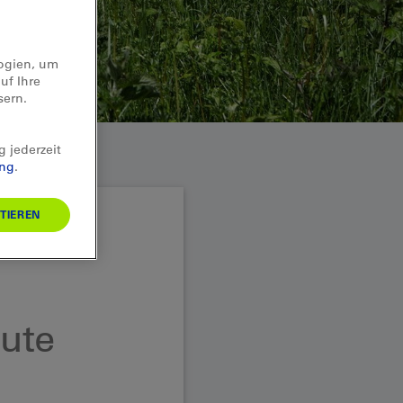
logien, um
uf Ihre
sern.
g jederzeit
ung
.
TIEREN
ute