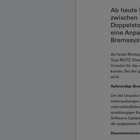
Ab heute 
zwischen 
Doppelsto
eine Anpa
Bremssyst
Ab heute Montag
Typs MUTZ. Diese
Ursache für das
konnte. Bei der
wird.
Aufwändige Bre
Um die Ursache 
Untersuchungen 
unterschiedliche
unabhängiger Ex
Software-Updates
die angepasste S
Zusammenstoss i