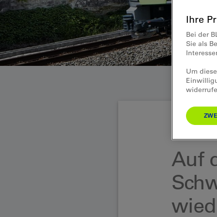
Ihre P
Bei der B
Sie als B
Interess
Um diese 
Einwillig
widerrufe
ZWE
Medienmitteilung
Auf 
Schw
wied