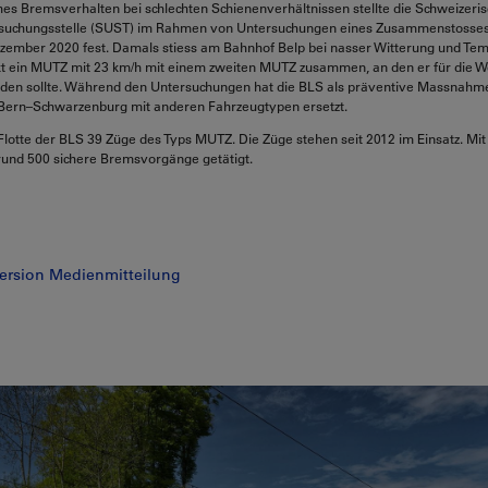
es Bremsverhalten bei schlechten Schienenverhältnissen stellte die Schweizeri
rsuchungsstelle (SUST) im Rahmen von Untersuchungen eines Zusammenstosse
zember 2020 fest. Damals stiess am Bahnhof Belp bei nasser Witterung und Te
t ein MUTZ mit 23 km/h mit einem zweiten MUTZ zusammen, an den er für die We
den sollte. Während den Untersuchungen hat die BLS als präventive Massnah
6 Bern–Schwarzenburg mit anderen Fahrzeugtypen ersetzt.
e Flotte der BLS 39 Züge des Typs MUTZ. Die Züge stehen seit 2012 im Einsatz. M
rund 500 sichere Bremsvorgänge getätigt.
ersion Medienmitteilung