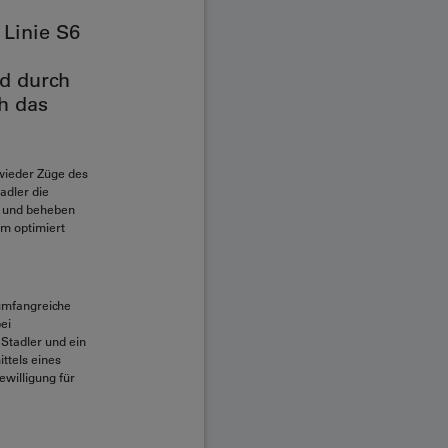
 Linie S6
d durch
h das
wieder Züge des
adler die
n und beheben
m optimiert
umfangreiche
ei
 Stadler und ein
ttels eines
willigung für