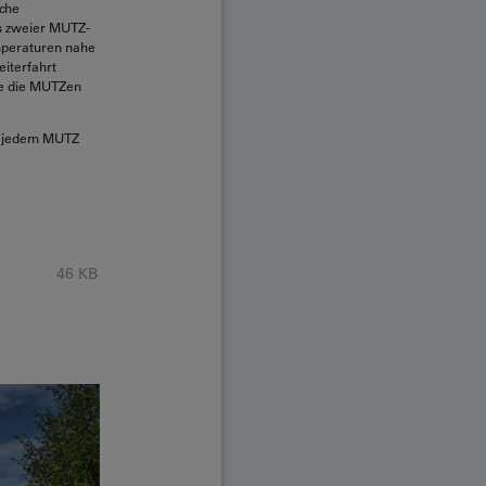
sche
s zweier MUTZ-
mperaturen nahe
iterfahrt
me die MUTZen
it jedem MUTZ
46 KB