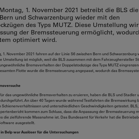
Montag, 1. November 2021 betreibt die BLS die
Bern und Schwarzenburg wieder mit den
ckzügen des Typs MUTZ. Diese Umstellung wir
ssung der Bremssteuerung ermöglicht, wodurc
em optimiert wird.
, 1. November 2021 fahren auf der Linie S6 zwischen Bern und Schwarzenburg 
 Umstellung ist möglich, weil die BLS zusammen mit dem Fahrzeughersteller St
 ungewöhnliche Bremsverhalten der Doppelstockzüge des Typs MUTZ eingrenze
 gesamten Flotte wurde die Bremssteuerung angepasst, wodurch das Bremssyste
msversuche
für das ungewöhnliche Bremsverhalten zu eruieren, haben die BLS und Stadler 
durchgeführt. An über 40 Tagen wurde während Testfahrten die Bremswirkung b
n Schienenverhältnissen und unterschiedlichen Geschwindigkeiten getestet. BLS,
pertenbericht kommen zum Schluss, dass die Anpassung der Bremssteuerung mi
 die zielführende Massnahme ist. Das Bundesamt für Verkehr hat die Betriebsbe
oftware ausgestellt.
n Belp war Auslöser für die Untersuchungen