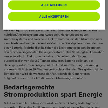
hybriden Antriebssystem gleitet die
ALLE ABLEHNEN
Jungfrau zeitweilig geräuschlos über den
Brienzersee und spart Energie. Am Montag
ALLE AKZEPTIEREN
geht das Motorschiff in Betrieb.
Ab Montag,
12. Juli 2021 wird das Motorschiff (MS) Jungfrau mit einem
hybriden Antriebssystem unterwegs sein. Herzstück des neuen
Antriebssystems sind zwei neue Elektromotoren, die den Strom von zwei
verschiedenen Energiequellen beziehen: von Dieselgeneratoren oder von
einer Batterie. Mehrheitlich beziehen die Elektromotoren den Strom von
den drei neu eingebauten Dieselgeneratoren. Das MS Jungfrau kann aber
neu zeitweilig im Elektromodus fahren. Dabei wird der Strom
ausschliesslich von der 2,2 Tonnen schweren Batterie geliefert, die
Dieselgeneratoren sind abgeschaltet. Damit kann die Jungfrau künftig
voraussichtlich bis zu 30 Minuten geräuschlos über den See gleiten. Ist die
Batterie leer, wird sie während der Fahrt durch die Generatoren
aufgeladen oder an der Ländte an den Strom angeschlossen.
Bedarfsgerechte
Stromproduktion spart Energie
Mit dem neuen Antriebssystem wird der Strom künftig bedarfsgerecht
produziert. Fährt das Schiff langsam und benötigt wenig Energie, ist nur