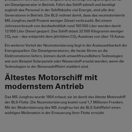
ein Dieselgenerator in Betrieb. Fährt das Schiff schnell und benötigt
zugleich das Personal in der Schiffsküche viel Energie, sind alle drei
Generatoren in Betrieb. Die BLS rechnet damit, dass das neumotorisierte
MS Jungfrau zwölf Prozent weniger Diesel verbraucht. Bei einem
Jahresverbrauch von durchschnittlich rund 100'000 Liter werden damit
12'000 Liter Diesel gespart. Das Schiff stösst 32'000 Kilogramm weniger
CO
aus – das entspricht dem jährlichen CO
-Ausstoss von über 15 Autos.
2
2
Ein weiterer Vorteil der Neumotorisierung liegt in der Austauschbarkeit der
Energiequellen: Die Dieselgeneratoren, die heute Strom an die
Elektromotoren liefern, können durch umweltfreundlichere Technologien
wie zum Beispiel Solarpanels oder Wasserstoff ersetzt werden, wenn die
Technologien in der Binnenschifffahrt etabliert sind.
Ältestes Motorschiff mit
modernstem Antrieb
Das MS Jungfrau wurde 1954 erbaut; sie ist damit das älteste Motorschiff
der BLS-Flotte. Die Neumotorisierung kostet rund 1,7 Millionen Franken.
Mit der Modernisierung des MS Jungfrau hat die BLS Schifffahrt einen
wichtigen Meilenstein in der Erneuerung ihrer Flotte erreicht.