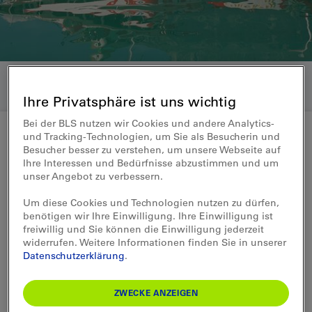
Ihre Privatsphäre ist uns wichtig
Bei der BLS nutzen wir Cookies und andere Analytics-
und Tracking-Technologien, um Sie als Besucherin und
Besucher besser zu verstehen, um unsere Webseite auf
Medienmitteilung 08.07.2021
Ihre Interessen und Bedürfnisse abzustimmen und um
unser Angebot zu verbessern.
Ein neuer Hybridantrieb für das
Um diese Cookies und Technologien nutzen zu dürfen,
MS Jungfrau
benötigen wir Ihre Einwilligung. Ihre Einwilligung ist
freiwillig und Sie können die Einwilligung jederzeit
widerrufen. Weitere Informationen finden Sie in unserer
Das neumotorisierte Motorschiff Jungfrau
Datenschutzerklärung
.
wird nicht mehr aus-schliesslich mit Diesel
angetrieben, sondern kann neu auch im
ZWECKE ANZEIGEN
Elektromodus fahren. Dank diesem