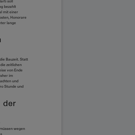
rti soll
ng bezahlt
l mit einer
Kosten, Honorare
eter lange
m
ie Bauzeit. Statt
die zeitlichen
eise von Ende
isher im
nachten und
pro Stunde und
 der
r
m müssen wegen
es