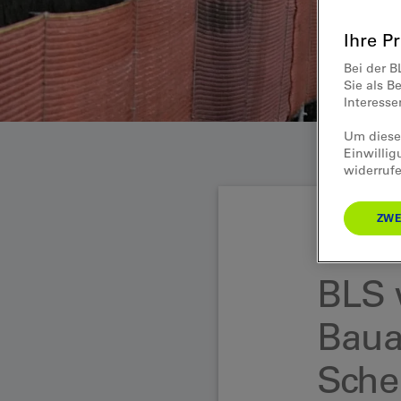
Ihre P
Bei der B
Sie als B
Interess
Um diese 
Einwillig
widerrufe
ZWE
Medienmitteilun
BLS 
Baua
Schei