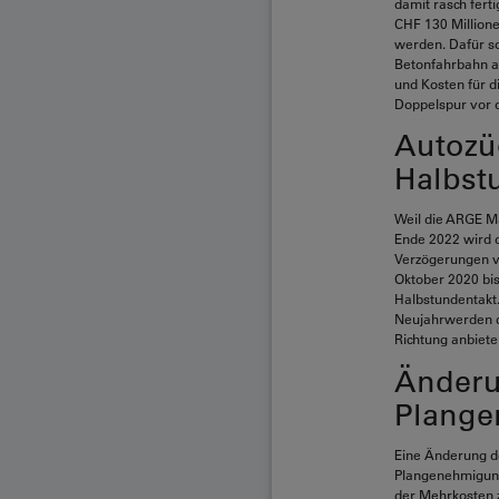
damit rasch fert
CHF 130 Millione
werden. Dafür so
Betonfahrbahn au
und Kosten für d
Doppelspur vor d
Autozü
Halbst
Weil die ARGE Ma
Ende 2022 wird da
Verzögerungen v
Oktober 2020 bis
Halbstundentakt.
Neujahrwerden d
Richtung anbieten
Änderu
Plang
Eine Änderung d
Plangenehmigung
der Mehrkosten 