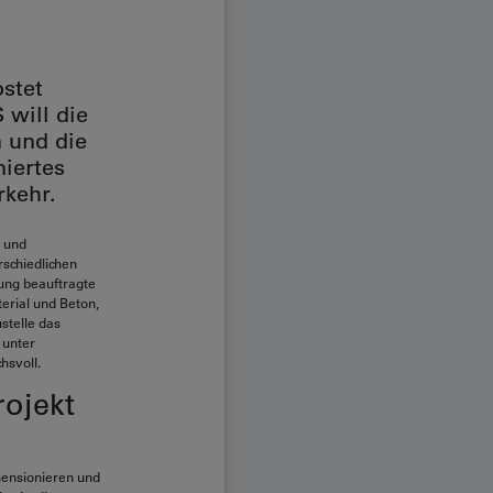
stet
 will die
n und die
niertes
rkehr.
g und
schiedlichen
ung beauftragte
rial und Beton,
stelle das
 unter
hsvoll.
ojekt
mensionieren und