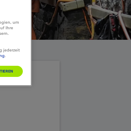
logien, um
uf Ihre
sern.
g jederzeit
ung
.
TIEREN