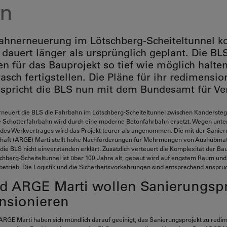
en
ahnerneuerung im Lötschberg-Scheiteltunnel ko
dauert länger als ursprünglich geplant. Die BLS
n für das Bauprojekt so tief wie möglich halte
asch fertigstellen. Die Pläne für ihr redimensio
espricht die BLS nun mit dem Bundesamt für Ve
rneuert die BLS die Fahrbahn im Lötschberg-Scheiteltunnel zwischen Kanderste
e Schotterfahrbahn wird durch eine moderne Betonfahrbahn ersetzt. Wegen unter
 des Werkvertrages wird das Projekt teurer als angenommen. Die mit der Sanier
haft (ARGE) Marti stellt hohe Nachforderungen für Mehrmengen von Aushubmate
die BLS nicht einverstanden erklärt. Zusätzlich verteuert die Komplexität der Bau
schberg-Scheiteltunnel ist über 100 Jahre alt, gebaut wird auf engstem Raum und
trieb. Die Logistik und die Sicherheitsvorkehrungen sind entsprechend anspruc
d ARGE Marti wollen Sanierungspr
nsionieren
ARGE Marti haben sich mündlich darauf geeinigt, das Sanierungsprojekt zu redi