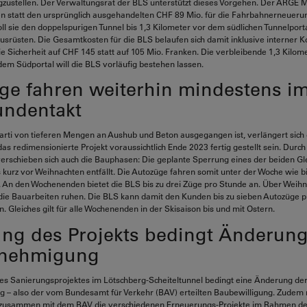
igzustellen. Der Verwaltungsrat der BLS unterstützt dieses Vorgehen. Der ARGE Ma
n statt den ursprünglich ausgehandelten CHF 89 Mio. für die Fahrbahnerneueru
ll sie den doppelspurigen Tunnel bis 1,3 Kilometer vor dem südlichen Tunnelporta
srüsten. Die Gesamtkosten für die BLS belaufen sich damit inklusive interner 
ie Sicherheit auf CHF 145 statt auf 105 Mio. Franken. Die verbleibende 1,3 Kilom
em Südportal will die BLS vorläufig bestehen lassen.
ge fahren weiterhin mindestens i
undentakt
rti von tieferen Mengen an Aushub und Beton ausgegangen ist, verlängert sich d
s redimensionierte Projekt voraussichtlich Ende 2023 fertig gestellt sein. Durch 
erschieben sich auch die Bauphasen: Die geplante Sperrung eines der beiden Gl
 kurz vor Weihnachten entfällt. Die Autozüge fahren somit unter der Woche wie b
 An den Wochenenden bietet die BLS bis zu drei Züge pro Stunde an. Über Weih
ie Bauarbeiten ruhen. Die BLS kann damit den Kunden bis zu sieben Autozüge 
. Gleiches gilt für alle Wochenenden in der Skisaison bis und mit Ostern.
ng des Projekts bedingt Änderung
enehmigung
es Sanierungsprojektes im Lötschberg-Scheiteltunnel bedingt eine Änderung de
 – also der vom Bundesamt für Verkehr (BAV) erteilten Baubewilligung. Zude
zusammen mit dem BAV die verschiedenen Erneuerungs-Projekte im Rahmen d