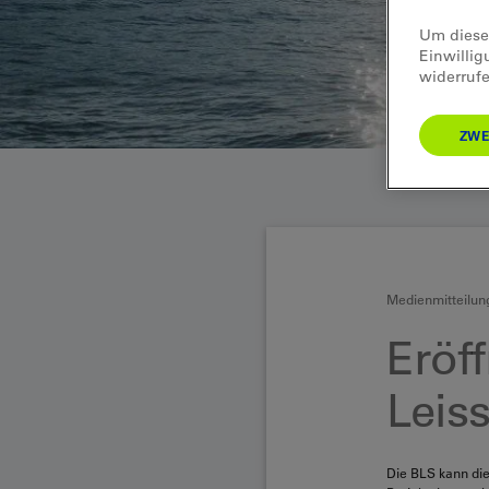
Um diese 
Einwillig
widerrufe
ZWE
Medienmitteilun
Eröf
Leiss
Die BLS kann die 