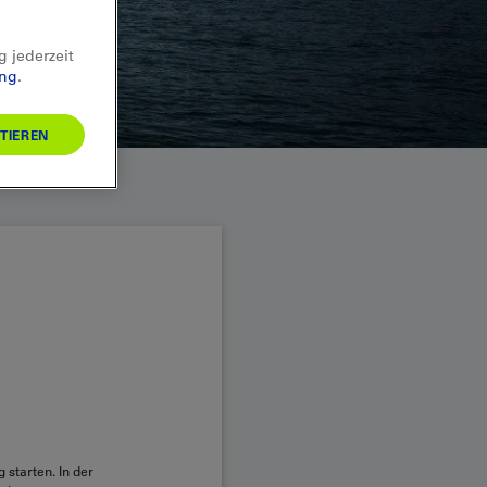
g jederzeit
ung
.
TIEREN
 starten. In der