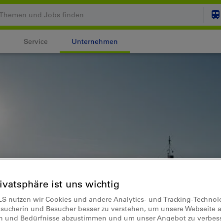
Service
Unternehmen
Ihr Warenkorb ist leer
ZUM
Login
rivatsphäre ist uns wichtig
LS nutzen wir Cookies und andere Analytics- und Tracking-Techno
esucherin und Besucher besser zu verstehen, um unsere Webseite a
en und Bedürfnisse abzustimmen und um unser Angebot zu verbes