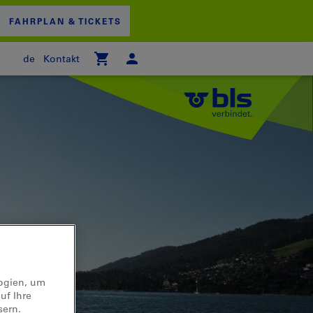
FAHRPLAN & TICKETS
de
Kontakt
 WARENKORB
logien, um
uf Ihre
sern.