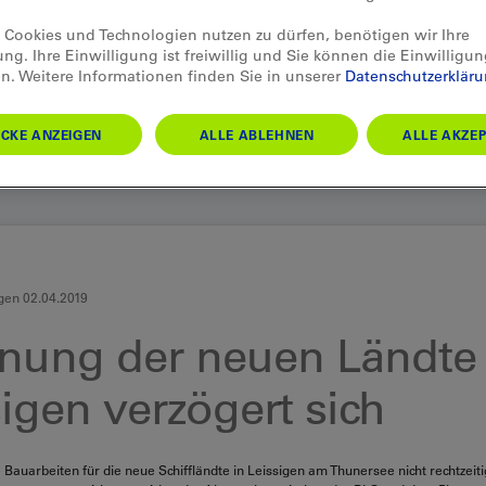
Cookies und Technologien nutzen zu dürfen, benötigen wir Ihre
ung. Ihre Einwilligung ist freiwillig und Sie können die Einwilligun
n. Weitere Informationen finden Sie in unserer
Datenschutzerklär
CKE ANZEIGEN
ALLE ABLEHNEN
ALLE AKZEP
gen 02.04.2019
fnung der neuen Ländte
igen verzögert sich
Bauarbeiten für die neue Schiffländte in Leissigen am Thunersee nicht rechtzeitig