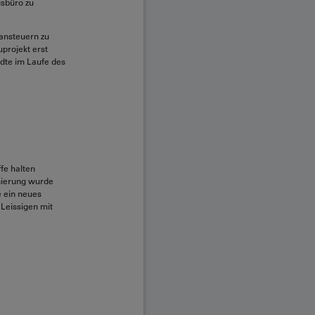
sbüro zu
 ansteuern zu
projekt erst
ndte im Laufe des
fe halten
nierung wurde
e ein neues
 Leissigen mit