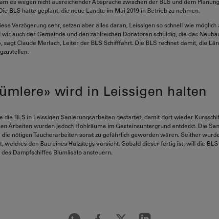
kam es wegen nicht ausreichender Absprache zwischen der BLS und dem Planung
ie BLS hatte geplant, die neue Ländte im Mai 2019 in Betrieb zu nehmen.
ese Verzögerung sehr, setzen aber alles daran, Leissigen so schnell wie möglich
 wir auch der Gemeinde und den zahlreichen Donatoren schuldig, die das Neubau
 sagt Claude Merlach, Leiter der BLS Schifffahrt. Die BLS rechnet damit, die Lä
gzustellen.
ümlere» wird in Leissigen halten
e die BLS in Leissigen Sanierungsarbeiten gestartet, damit dort wieder Kursschif
esen Arbeiten wurden jedoch Hohlräume im Gesteinsuntergrund entdeckt. Die Sa
 die nötigen Taucherarbeiten sonst zu gefährlich geworden wären. Seither wurd
t, welches den Bau eines Holzstegs vorsieht. Sobald dieser fertig ist, will die BLS
 des Dampfschiffes Blümlisalp ansteuern.