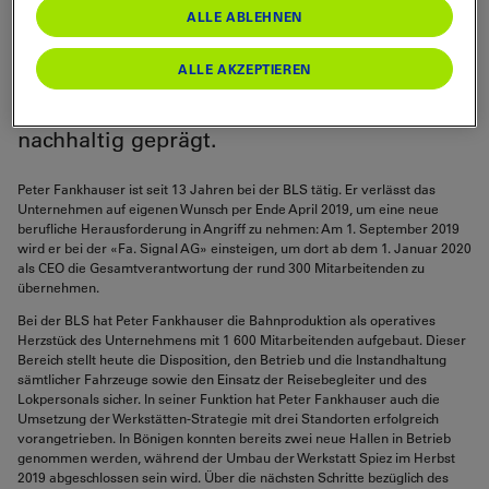
der BLS AG, ist als CEO der «Fa. Signal
ALLE ABLEHNEN
AG» gewählt worden und wird deshalb die
BLS verlassen. Fankhauser ist seit 8 Jahren
ALLE AKZEPTIEREN
in der BLS-Geschäftsleitung und hat den
Bereich Bahnproduktion aufgebaut und
nachhaltig geprägt.
Peter Fankhauser ist seit 13 Jahren bei der BLS tätig. Er verlässt das
Unternehmen auf eigenen Wunsch per Ende April 2019, um eine neue
berufliche Herausforderung in Angriff zu nehmen: Am 1. September 2019
wird er bei der «Fa. Signal AG» einsteigen, um dort ab dem 1. Januar 2020
als CEO die Gesamtverantwortung der rund 300 Mitarbeitenden zu
übernehmen.
Bei der BLS hat Peter Fankhauser die Bahnproduktion als operatives
Herzstück des Unternehmens mit 1 600 Mitarbeitenden aufgebaut. Dieser
Bereich stellt heute die Disposition, den Betrieb und die Instandhaltung
sämtlicher Fahrzeuge sowie den Einsatz der Reisebegleiter und des
Lokpersonals sicher. In seiner Funktion hat Peter Fankhauser auch die
Umsetzung der Werkstätten-Strategie mit drei Standorten erfolgreich
vorangetrieben. In Bönigen konnten bereits zwei neue Hallen in Betrieb
genommen werden, während der Umbau der Werkstatt Spiez im Herbst
2019 abgeschlossen sein wird. Über die nächsten Schritte bezüglich des