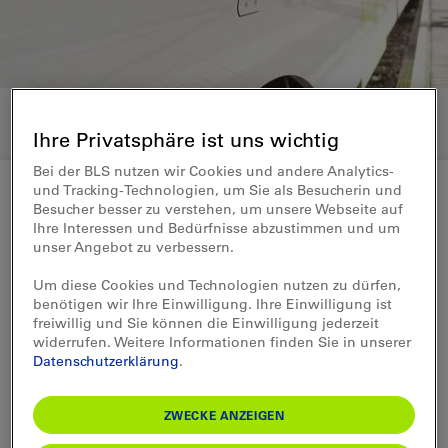
Ihre Privatsphäre ist uns wichtig
Bei der BLS nutzen wir Cookies und andere Analytics-
und Tracking-Technologien, um Sie als Besucherin und
Besucher besser zu verstehen, um unsere Webseite auf
Ad-hoc Medienmitteilung 11.02.2019
Ihre Interessen und Bedürfnisse abzustimmen und um
unser Angebot zu verbessern.
Änderung in der BLS-
Um diese Cookies und Technologien nutzen zu dürfen,
Geschäftsleitung: Peter
benötigen wir Ihre Einwilligung. Ihre Einwilligung ist
freiwillig und Sie können die Einwilligung jederzeit
Fankhauser geht beruflich neue
widerrufen. Weitere Informationen finden Sie in unserer
Datenschutzerklärung
.
Wege
ZWECKE ANZEIGEN
Peter Fankhauser, Leiter Bahnproduktion