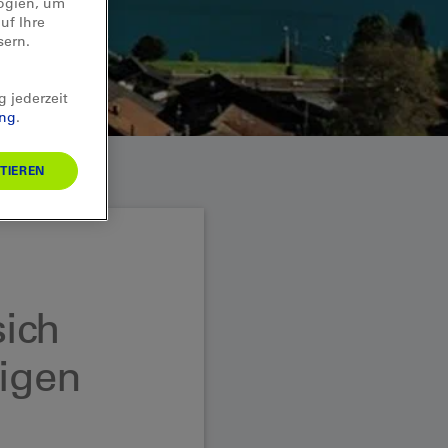
logien, um
uf Ihre
sern.
g jederzeit
ung
.
TIEREN
sich
igen