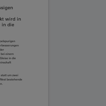
ssigen
t wird in
in die
pelspurigen
Verbesserungen
 der
r bei einem
leise in die
inschaft
 statt um zwei
 West bestehende
n.