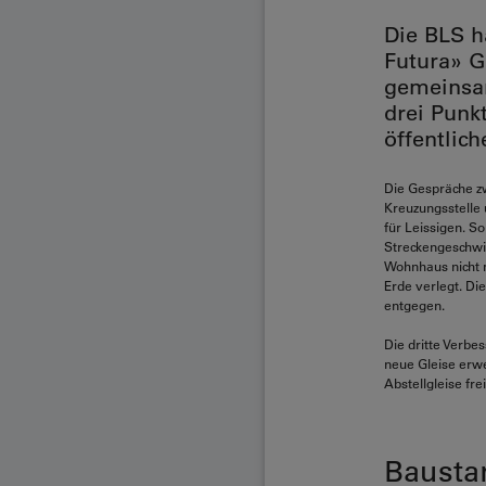
Die BLS h
Futura» G
gemeinsam
drei Punk
öffentlich
Die Gespräche z
Kreuzungsstelle 
für Leissigen. S
Streckengeschwin
Wohnhaus nicht m
Erde verlegt. D
entgegen.
Die dritte Verbe
neue Gleise erw
Abstellgleise fr
Baustar