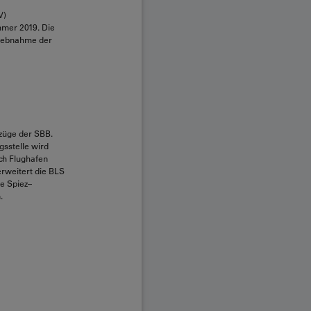
V)
ommer 2019. Die
riebnahme der
szüge der SBB.
gsstelle wird
ch Flughafen
erweitert die BLS
ke Spiez–
.