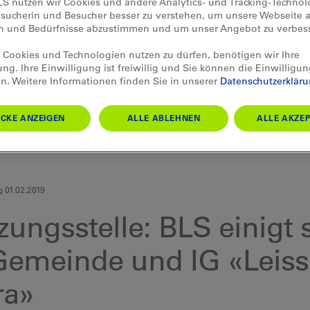
LS nutzen wir Cookies und andere Analytics- und Tracking-Techno
esucherin und Besucher besser zu verstehen, um unsere Webseite a
en und Bedürfnisse abzustimmen und um unser Angebot zu verbes
Cookies und Technologien nutzen zu dürfen, benötigen wir Ihre
ung. Ihre Einwilligung ist freiwillig und Sie können die Einwilligun
n. Weitere Informationen finden Sie in unserer
Datenschutzerklär
CKE ANZEIGEN
ALLE ABLEHNEN
ALLE AKZEP
g 01.02.2019
zungsstelle: BLS einigt 
Gemeinde und IG «Leiss
ra»