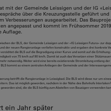
at mit der Gemeinde Leissigen und der IG «Lei
espräche über die Kreuzungsstelle geführt und
 Verbesserungen ausgearbeitet. Das Bauprojek
ten angepasst und kommt im Frühsommer 2019 
e Auflage.
wischen der BLS, der Gemeinde Leissigen und der «IG Leissigen Futura» zur dop
und der neuen Rangieranlage verliefen konstruktiv und ergaben drei konkrete 
o verzichtet die BLS auf die Begradigung einer Kurve und somit auf die Erhöhung
digkeit von 75 km/h auf 90 km/h. Damit ist auch das Versetzen einer Stützmaue
ehr notwendig. Weiter wird eine bereits existierende Stromleitung entlang der G
ie BLS kommt so einem zentralen Anliegen der Gemeinde und der Interessengeme
sserung betrifft die Rangieranlage in Leissigbad. Die BLS wird diese nur um eines
eitern. Das ist möglich geworden, nachdem in der Nähe des Bahnhofs Interlaken
ei geworden sind, die die BLS künftig zum Abstellen von Bauzügen verwenden kan
t ein Jahr später