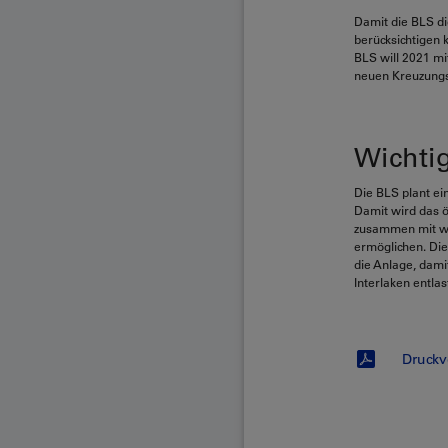
Damit die BLS di
berücksichtigen 
BLS will 2021 m
neuen Kreuzungss
Wichti
Die BLS plant ei
Damit wird das ö
zusammen mit we
ermöglichen. Die
die Anlage, dami
Interlaken entlas
Druckv