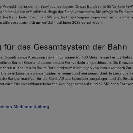
e Projektänderungen im Bewilligungsdossier für das Bundesamt für Verkehr (BA
kann, hat sie die öffentliche Auflage der Pläne verschoben. Sie erfolgt im Frühs
it den Bauarbeiten beginnen. Wegen der Projektanpassungen wird sich die Inbet
telle voraussichtlich um ein Jahr auf Ende 2023 verschieben.
g für das Gesamtsystem der Bahn
ne doppelspurige Kreuzungsstelle in Leissigen für 400 Meter lange Fernverkehr
stliche Berner Oberland besser an den Fernverkehr angeschlossen. Die Kreuzun
iteren Ausbauten im Raum Bern direkte Verbindungen von Interlaken nach Züri
 Gleise in Leissigen werden zudem erneuert und neu angeordnet. In Leissigbad 
t die Rangiermanöver für die Rigips AG aus Leissigen ausgelagert und die Strec
tet wird. Die Investitionen belaufen sich insgesamt auf rund 62 Millionen Franken
ersion Medienmitteilung