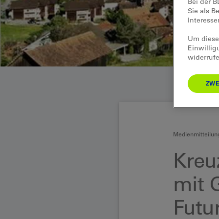
Bei der B
Sie als B
Interess
Um diese 
Einwillig
widerrufe
ZWE
Medienmitteilun
Kreu
mit 
Futu