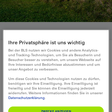
Ihre Privatsphäre ist uns wichtig
Bei der BLS nutzen wir Cookies und andere Analytics-
und Tracking-Technologien, um Sie als Besucherin und
Medienmitteilung 29.06.2015
Besucher besser zu verstehen, um unsere Webseite auf
Ihre Interessen und Bedürfnisse abzustimmen und um
Modernisierungs-Programm:
unser Angebot zu verbessern.
NINA-Züge werden
Um diese Cookies und Technologien nutzen zu dürfen,
benötigen wir Ihre Einwilligung. Ihre Einwilligung ist
aufgefrischt
freiwillig und Sie können die Einwilligung jederzeit
widerrufen. Weitere Informationen finden Sie in unserer
Datenschutzerklärung
.
Heute startet die BLS das Modernisierungs-
Programm für ihre 36 Niederflurzüge des
Typs NINA. Im Rahmen dieser Auffrischung
ZWECKE ANZEIGEN