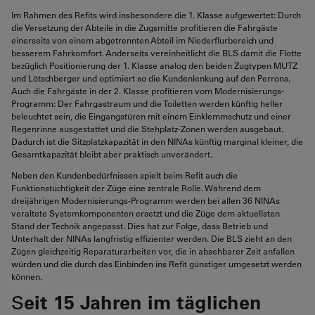
Im Rahmen des Refits wird insbesondere die 1. Klasse aufgewertet: Durch
die Versetzung der Abteile in die Zugsmitte profitieren die Fahrgäste
einerseits von einem abgetrennten Abteil im Niederflurbereich und
besserem Fahrkomfort. Anderseits vereinheitlicht die BLS damit die Flotte
bezüglich Positionierung der 1. Klasse analog den beiden Zugtypen MUTZ
und Lötschberger und optimiert so die Kundenlenkung auf den Perrons.
Auch die Fahrgäste in der 2. Klasse profitieren vom Modernisierungs-
Programm: Der Fahrgastraum und die Toiletten werden künftig heller
beleuchtet sein, die Eingangstüren mit einem Einklemmschutz und einer
Regenrinne ausgestattet und die Stehplatz-Zonen werden ausgebaut.
Dadurch ist die Sitzplatzkapazität in den NINAs künftig marginal kleiner, die
Gesamtkapazität bleibt aber praktisch unverändert.
Neben den Kundenbedürfnissen spielt beim Refit auch die
Funktionstüchtigkeit der Züge eine zentrale Rolle. Während dem
dreijährigen Modernisierungs-Programm werden bei allen 36 NINAs
veraltete Systemkomponenten ersetzt und die Züge dem aktuellsten
Stand der Technik angepasst. Dies hat zur Folge, dass Betrieb und
Unterhalt der NINAs langfristig effizienter werden. Die BLS zieht an den
Zügen gleichzeitig Reparaturarbeiten vor, die in absehbarer Zeit anfallen
würden und die durch das Einbinden ins Refit günstiger umgesetzt werden
können.
S
eit 15 Jahren im täglichen