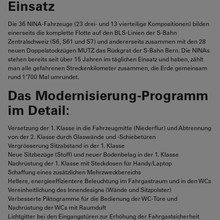
Einsatz
Die 36 NINA-Fahrzeuge (23 drei- und 13 vierteilige Kompositionen) bilden
einerseits die komplette Flotte auf den BLS-Linien der S-Bahn
Zentralschweiz (S6, S61 und S7) und andererseits zusammen mit den 28
neuen Doppelstockzügen MUTZ das Rückgrat der S-Bahn Bern. Die NINAs
stehen bereits seit über 15 Jahren im täglichen Einsatz und haben, zählt
man alle gefahrenen Streckenkilometer zusammen, die Erde gemeinsam
rund 1‘700 Mal umrundet.
Das Modernisierung-Programm
im Detail:
Versetzung der 1. Klasse in die Fahrzeugmitte (Niederflur) und Abtrennung
von der 2. Klasse durch Glaswände und -Schiebetüren
Vergrösserung Sitzabstand in der 1. Klasse
Neue Sitzbezüge (Stoff) und neuer Bodenbelag in der 1. Klasse
Nachrüstung der 1. Klasse mit Steckdosen für Handy/Laptop
Schaffung eines zusätzlichen Mehrzweckbereichs
Hellere, energieeffizientere Beleuchtung im Fahrgastraum und in den WCs
Vereinheitlichung des Innendesigns (Wände und Sitzpolster)
Verbesserte Piktogramme für die Bedienung der WC-Türe und
Nachrüstung der WCs mit Raumduft
Lichtgitter bei den Eingangstüren zur Erhöhung der Fahrgastsicherheit