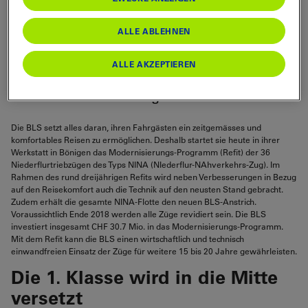
verbessert die BLS den Kundenkomfort und
rüstet die Züge technisch auf. Das rund 31
ALLE ABLEHNEN
Millionen Franken teure Programm dauert
insgesamt drei Jahre, Ende 2018 sollen alle
ALLE AKZEPTIEREN
NINA-Züge im neuen Kleid auf dem BLS-
Streckennetz unterwegs sein.
Die BLS setzt alles daran, ihren Fahrgästen ein zeitgemässes und
komfortables Reisen zu ermöglichen. Deshalb startet sie heute in ihrer
Werkstatt in Bönigen das Modernisierungs-Programm (Refit) der 36
Niederflurtriebzügen des Typs NINA (NIederflur-NAhverkehrs-Zug). Im
Rahmen des rund dreijährigen Refits wird neben Verbesserungen in Bezug
auf den Reisekomfort auch die Technik auf den neusten Stand gebracht.
Zudem erhält die gesamte NINA-Flotte den neuen BLS-Anstrich.
Voraussichtlich Ende 2018 werden alle Züge revidiert sein. Die BLS
investiert insgesamt CHF 30.7 Mio. in das Modernisierungs-Programm.
Mit dem Refit kann die BLS einen wirtschaftlich und technisch
einwandfreien Einsatz der Züge für weitere 15 bis 20 Jahre gewährleisten.
Die 1. Klasse wird in die Mitte
versetzt