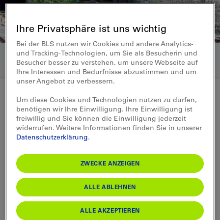
Ihre Privatsphäre ist uns wichtig
Bei der BLS nutzen wir Cookies und andere Analytics-
und Tracking-Technologien, um Sie als Besucherin und
Besucher besser zu verstehen, um unsere Webseite auf
Ihre Interessen und Bedürfnisse abzustimmen und um
unser Angebot zu verbessern.
Um diese Cookies und Technologien nutzen zu dürfen,
benötigen wir Ihre Einwilligung. Ihre Einwilligung ist
Medienmitteilung 04.05.2015
freiwillig und Sie können die Einwilligung jederzeit
widerrufen. Weitere Informationen finden Sie in unserer
Weissensteintunnel:
Datenschutzerklärung
.
Verifizierungsbericht liegt vor –
ZWECKE ANZEIGEN
Kostenschätzung wird vertieft
ALLE ABLEHNEN
Die Ergebnisse aus den Untersuchungen
und den Studien über den Zustand und den
ALLE AKZEPTIEREN
Erneuerungsbedarf des