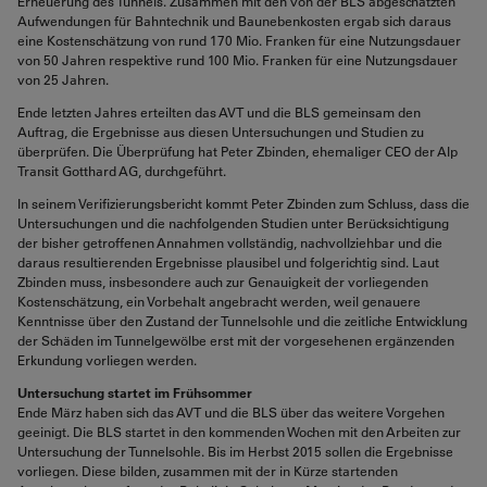
Erneuerung des Tunnels. Zusammen mit den von der BLS abgeschätzten
Aufwendungen für Bahntechnik und Baunebenkosten ergab sich daraus
eine Kostenschätzung von rund 170 Mio. Franken für eine Nutzungsdauer
von 50 Jahren respektive rund 100 Mio. Franken für eine Nutzungsdauer
von 25 Jahren.
Ende letzten Jahres erteilten das AVT und die BLS gemeinsam den
Auftrag, die Ergebnisse aus diesen Untersuchungen und Studien zu
überprüfen. Die Überprüfung hat Peter Zbinden, ehemaliger CEO der Alp
Transit Gotthard AG, durchgeführt.
In seinem Verifizierungsbericht kommt Peter Zbinden zum Schluss, dass die
Untersuchungen und die nachfolgenden Studien unter Berücksichtigung
der bisher getroffenen Annahmen vollständig, nachvollziehbar und die
daraus resultierenden Ergebnisse plausibel und folgerichtig sind. Laut
Zbinden muss, insbesondere auch zur Genauigkeit der vorliegenden
Kostenschätzung, ein Vorbehalt angebracht werden, weil genauere
Kenntnisse über den Zustand der Tunnelsohle und die zeitliche Entwicklung
der Schäden im Tunnelgewölbe erst mit der vorgesehenen ergänzenden
Erkundung vorliegen werden.
Untersuchung startet im Frühsommer
Ende März haben sich das AVT und die BLS über das weitere Vorgehen
geeinigt. Die BLS startet in den kommenden Wochen mit den Arbeiten zur
Untersuchung der Tunnelsohle. Bis im Herbst 2015 sollen die Ergebnisse
vorliegen. Diese bilden, zusammen mit der in Kürze startenden