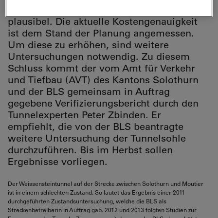
Weissensteintunnels von 2011 bis 2013 sind
plausibel. Die aktuelle Kostengenauigkeit
ist dem Stand der Planung angemessen.
Um diese zu erhöhen, sind weitere
Untersuchungen notwendig. Zu diesem
Schluss kommt der vom Amt für Verkehr
und Tiefbau (AVT) des Kantons Solothurn
und der BLS gemeinsam in Auftrag
gegebene Verifizierungsbericht durch den
Tunnelexperten Peter Zbinden. Er
empfiehlt, die von der BLS beantragte
weitere Untersuchung der Tunnelsohle
durchzuführen. Bis im Herbst sollen
Ergebnisse vorliegen.
Der Weissensteintunnel auf der Strecke zwischen Solothurn und Moutier
ist in einem schlechten Zustand. So lautet das Ergebnis einer 2011
durchgeführten Zustandsuntersuchung, welche die BLS als
Streckenbetreiberin in Auftrag gab. 2012 und 2013 folgten Studien zur