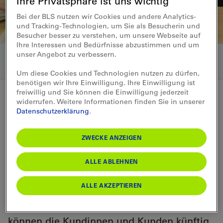
Ihre Privatsphäre ist uns wichtig
Bei der BLS nutzen wir Cookies und andere Analytics-
und Tracking-Technologien, um Sie als Besucherin und
Besucher besser zu verstehen, um unsere Webseite auf
Ihre Interessen und Bedürfnisse abzustimmen und um
unser Angebot zu verbessern.
Um diese Cookies und Technologien nutzen zu dürfen,
benötigen wir Ihre Einwilligung. Ihre Einwilligung ist
freiwillig und Sie können die Einwilligung jederzeit
widerrufen. Weitere Informationen finden Sie in unserer
Datenschutzerklärung
.
Medienmitteilung 15.01.2015
Neue Partnerschaft: BLS
ZWECKE ANZEIGEN
kooperiert mit Globetrotter
ALLE ABLEHNEN
Tours
ALLE AKZEPTIEREN
Die BLS und Globetrotter Tours gehen eine
Partnerschaft ein. In den BLS-Reisezentren
können die Kundinnen und Kunden künftig