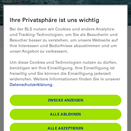
Ihre Privatsphäre ist uns wichtig
Bei der BLS nutzen wir Cookies und andere Analytics-
und Tracking-Technologien, um Sie als Besucherin und
Besucher besser zu verstehen, um unsere Webseite auf
Ihre Interessen und Bedürfnisse abzustimmen und um
unser Angebot zu verbessern.
Um diese Cookies und Technologien nutzen zu dürfen,
Medienmitteilung 02.04.2014
benötigen wir Ihre Einwilligung. Ihre Einwilligung ist
freiwillig und Sie können die Einwilligung jederzeit
BLS Schifffahrt Claude Merlach
widerrufen. Weitere Informationen finden Sie in unserer
Datenschutzerklärung
.
neuer Leiter Schifffahrt
ZWECKE ANZEIGEN
Neuer Leiter der BLS Schifffahrt wird der
Berner Claude Merlach. Er folgt per 1.
ALLE ABLEHNEN
August 2014 auf Hans Meiner, der das
Unternehmen wie geplant nach drei Jahren
ALLE AKZEPTIEREN