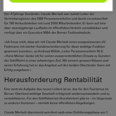
verlässt.
Der 47jährige Seeländer Claude Merlach war zuletzt Leiter der
Vertriebsregionen des SBB Personenverkehrs und damit verantwortlich
für 190 Verkaufsstellen mit rund 2000 Mitarbeitenden. Er kann auf eine
über zwanzigjährige Laufbahn im öffentlichen Verkehr zurückblicken und
verfügt über ein Executive MBA der Berner Fachhochschule.
«Ich freue mich, dass wir mit Claude Merlach einen ausgewiesenen öV-
Fachmann mit starker Kundenorientierung für diese wichtige Funktion
gewinnen konnten», so Andreas Willich, Leiter Personenverkehr BLS.
«Hans Meiner danke ich für seinen ausserordentlichen Einsatz zu Gunsten
der Schifffahrt in einer schwierigen Zeit. Mit seinem grossen Wissen und
seiner Erfahrung hat er das Angebot auf den beiden Oberländer Seen mit
Erfolg ausgebaut.»
Herausforderung Rentabilität
Eine zentrale Aufgabe des neuen Leiters ist es, das für den Tourismus im
Berner Oberland wichtige Geschäft erfolgreich weiterzuentwickeln und zu
rentabilisieren. Für den Schiffsbetrieb (Kursfahrten) gibt es – im Gegensatz
zu anderen Kantonen – nämlich keine öffentlichen Abgeltungen.
Claude Merlach übernimmt sein Amt nach einer Einführungsphase am 1.