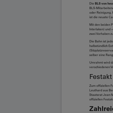
Die
BLS von heu
BLS-Mitarbeitende
oder Reinigung. 
ist die neuste C
Mit den beiden 
Interlaken) und
zwei Vorhaben zu
Die Bahn ist jed
halbstündlich Ex
(Sitzplatzreserv
selber eine Rang
Umrahmt wird da
verschiedenen V
Festak
Zum offiziellen 
Leuthard aus Be
Staatsrat Jean-M
offiziellen Festa
Zahlre