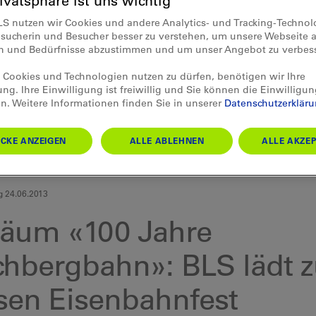
rivatsphäre ist uns wichtig
LS nutzen wir Cookies und andere Analytics- und Tracking-Techno
esucherin und Besucher besser zu verstehen, um unsere Webseite a
en und Bedürfnisse abzustimmen und um unser Angebot zu verbes
Cookies und Technologien nutzen zu dürfen, benötigen wir Ihre
ung. Ihre Einwilligung ist freiwillig und Sie können die Einwilligun
n. Weitere Informationen finden Sie in unserer
Datenschutzerklär
CKE ANZEIGEN
ALLE ABLEHNEN
ALLE AKZEP
g 24.06.2013
läum «100 Jahre
chbergbahn»: BLS lädt 
sen Eisenbahnfest