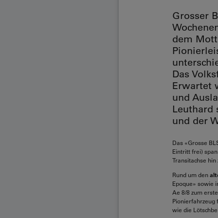
Grosser B
Wochenend
dem Motto
Pionierle
unterschi
Das Volks
Erwartet 
und Ausla
Leuthard 
und der W
Das «Grosse BLS
Eintritt frei) s
Transitachse hin
Rund um den
al
Epoque» sowie in
Ae 8/8 zum ersten
Pionierfahrzeug 
wie die Lötschbe