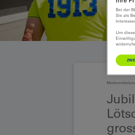
Ihre P
Bei der B
Sie als B
Interess
Um diese 
Einwillig
widerrufe
ZWE
Medienmitteilun
Jubi
Löts
gros