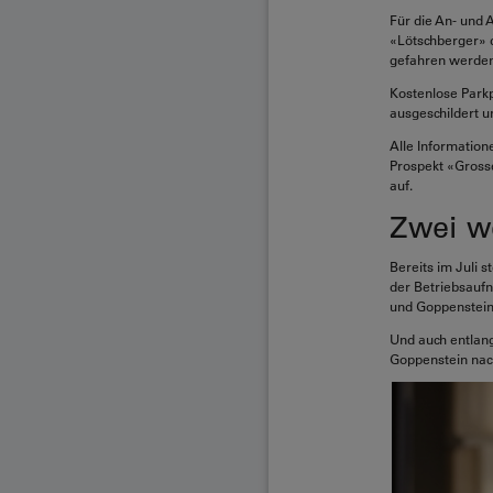
Für die An- und 
«Lötschberger» d
gefahren werden
Kostenlose Parkp
ausgeschildert u
Alle Information
Prospekt «Grosse
auf.
Zwei w
Bereits im Juli 
der Betriebsaufn
und Goppenstein
Und auch entlang
Goppenstein nach