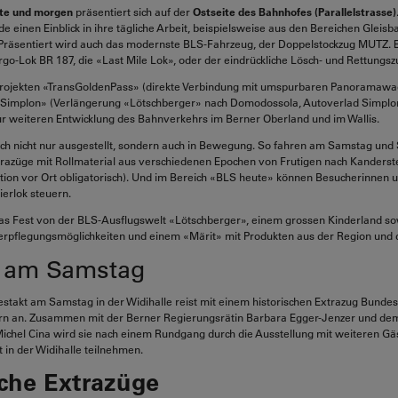
te und morgen
präsentiert sich auf der
Ostseite des Bahnhofes (Parallelstrasse)
 einen Einblick in ihre tägliche Arbeit, beispielsweise aus den Bereichen Gleisba
Präsentiert wird auch das modernste BLS-Fahrzeug, der Doppelstockzug MUTZ. E
argo-Lok BR 187, die «Last Mile Lok», oder der eindrückliche Lösch- und Rettungsz
Projekten «TransGoldenPass» (direkte Verbindung mit umspurbaren Panoramaw
 «Simplon» (Verlängerung «Lötschberger» nach Domodossola, Autoverlad Simplon
r weiteren Entwicklung des Bahnverkehrs im Berner Oberland und im Wallis.
och nicht nur ausgestellt, sondern auch in Bewegung. So fahren am Samstag und
trazüge mit Rollmaterial aus verschiedenen Epochen von Frutigen nach Kanderst
ation vor Ort obligatorisch). Und im Bereich «BLS heute» können Besucherinnen 
ierlok steuern.
s Fest von der BLS-Ausflugswelt «Lötschberger», einem grossen Kinderland so
erpflegungsmöglichkeiten und einem «Märit» mit Produkten aus der Region und 
t am Samstag
Festakt am Samstag in der Widihalle reist mit einem historischen Extrazug Bundes
rn an. Zusammen mit der Berner Regierungsrätin Barbara Egger-Jenzer und dem
ichel Cina wird sie nach einem Rundgang durch die Ausstellung mit weiteren G
kt in der Widihalle teilnehmen.
iche Extrazüge