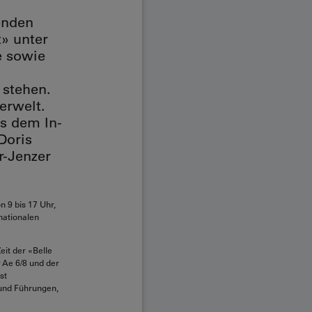
enden
» unter
e sowie
 stehen.
erwelt.
s dem In-
Doris
r-Jenzer
 9 bis 17 Uhr,
rnationalen
it der «Belle
 Ae 6/8 und der
st
 und Führungen,