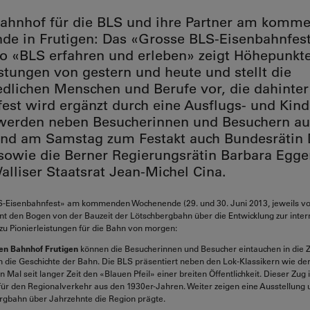
ahnhof für die BLS und ihre Partner am komm
e in Frutigen: Das «Grosse BLS-Eisenbahnfest
 «BLS erfahren und erleben» zeigt Höhepunkt
istungen von gestern und heute und stellt die
edlichen Menschen und Berufe vor, die dahinter
fest wird ergänzt durch eine Ausflugs- und Kind
werden neben Besucherinnen und Besuchern au
nd am Samstag zum Festakt auch Bundesrätin 
sowie die Berner Regierungsrätin Barbara Egge
alliser Staatsrat Jean-Michel Cina.
-Eisenbahnfest» am kommenden Wochenende (29. und 30. Juni 2013, jeweils von
pannt den Bogen von der Bauzeit der Lötschbergbahn über die Entwicklung zur inte
 zu Pionierleistungen für die Bahn von morgen:
ten Bahnhof Frutigen
können die Besucherinnen und Besucher eintauchen in die Ze
 die Geschichte der Bahn. Die BLS präsentiert neben den Lok-Klassikern wie der
 Mal seit langer Zeit den «Blauen Pfeil» einer breiten Öffentlichkeit. Dieser Zug i
für den Regionalverkehr aus den 1930er-Jahren. Weiter zeigen eine Ausstellung
rgbahn über Jahrzehnte die Region prägte.