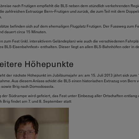
Abreise nach Frutigen empfiehlt die BLS neben dem stündlich verkehrenden Reg
ie zahlreichen Extrazüge Bern–Frutigen und zurück, die zum Teil mit dem Dopp
.
lätze befinden sich auf dem ehemaligen Flugplatz Frutigen. Der Fussweg zum Fe
nd dauert circa 15 Minuten.
en zum Fest (inkl. interaktivem Geländeplan) wie auch die verschiedenen Fahrplä
s BLS-Eisenbahnfest» enthalten. Dieser liegt an allen BLS-Bahnhöfen oder in 
eitere Höhepunkte
steht der nächste Höhepunkt im Jubiläumsjahr an: am 15. Juli 2013 jährt sich zum 
ahme. Aus diesem Anlass schickt die BLS einen historischen Extrazug von Bern 
 sowie Brig nach Domodossola.
 der Südrampe wird gefeiert, das Fest unter Einbezug aller Ortschaften entlang 
 Brig findet am 7. und 8. September statt