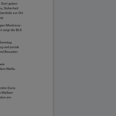
. Dort geben
u, Sicherheit
benfalls vor Ort
ug.
agen Montreux–
) zeigt die BLS
 Sonntag
eg und zurück
und Besucher
wie
dem Wallis.
rätin Doris
 Walliser
ästen am