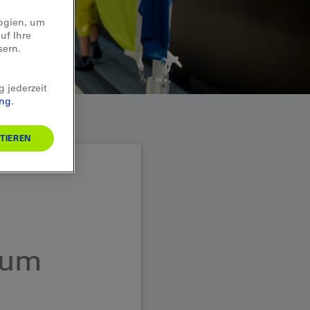
logien, um
uf Ihre
sern.
g jederzeit
ung
.
TIEREN
zum