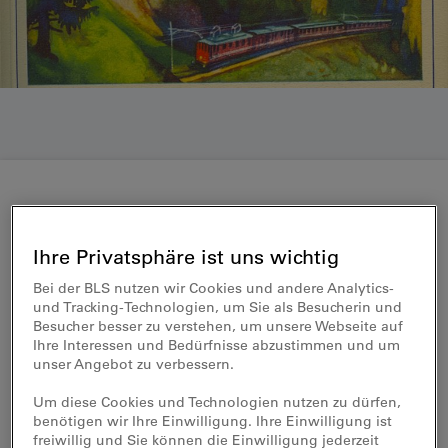
bls.historic
Ihre Privatsphäre ist uns wichtig
Historische Fundstücke des
Bei der BLS nutzen wir Cookies und andere Analytics-
Eisenbahnalltags
und Tracking-Technologien, um Sie als Besucherin und
Besucher besser zu verstehen, um unsere Webseite auf
Ihre Interessen und Bedürfnisse abzustimmen und um
Die historische Sammlung des BLS-
unser Angebot zu verbessern.
Personenverkehrs sind im ehemaligen EBT-
Um diese Cookies und Technologien nutzen zu dürfen,
Depot in Burgdorf untergebracht
benötigen wir Ihre Einwilligung. Ihre Einwilligung ist
freiwillig und Sie können die Einwilligung jederzeit