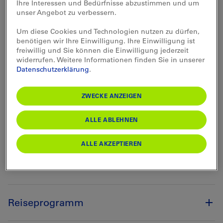
Ihre Interessen und Bedürfnisse abzustimmen und um
Pässe der Zentralschweiz. Sie erleben die wilde
unser Angebot zu verbessern.
Schönheit Obwaldens und die Moorlandschaften des
Entlebuchs. Durchs Seetal geht es zurück nach Luzern.
Um diese Cookies und Technologien nutzen zu dürfen,
Die Route 1291 werden Sie nie mehr vergessen!
benötigen wir Ihre Einwilligung. Ihre Einwilligung ist
freiwillig und Sie können die Einwilligung jederzeit
widerrufen. Weitere Informationen finden Sie in unserer
Datenschutzerklärung
.
ZWECKE ANZEIGEN
ALLE ABLEHNEN
ALLE AKZEPTIEREN
Reiseprogramm