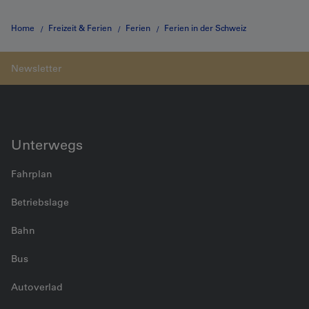
Home
Freizeit & Ferien
Ferien
Ferien in der Schweiz
Highlights Emmental & Zugerland
Unterwegs
Fahrplan
Betriebslage
Bahn
Bus
Autoverlad