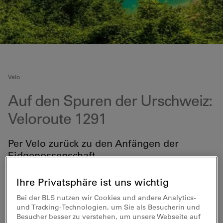
Velo
Auf den Spuren der Urschweiz:
Veloroute 1291
Per Velo zurück zu den Anfängen der
Eidgenossenschaft
Hier tötete Wilhelm Tell einst den den Tyrannen Gessler,
Ihre Privatsphäre ist uns wichtig
die Urkantone schlossen sich auf der Rütliwiese zur
wehrhaften Eidgenossenschaft zusammen und das
Bei der BLS nutzen wir Cookies und andere Analytics-
Reduit im Gotthardgebiet galt lange als
und Tracking-Technologien, um Sie als Besucherin und
uneinnehmbare Festung. Von den Gestaden des
Besucher besser zu verstehen, um unsere Webseite auf
Vierwaldstättersee aus bezwingen Sie die höchsten