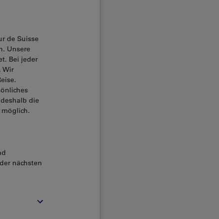
ur de Suisse
n. Unsere
t. Bei jeder
 Wir
eise.
sönliches
 deshalb die
h möglich.
nd
 der nächsten