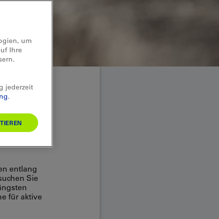
logien, um
uf Ihre
sern.
g jederzeit
ung
.
TIEREN
ren entlang
suchen Sie
längsten
e für aktive