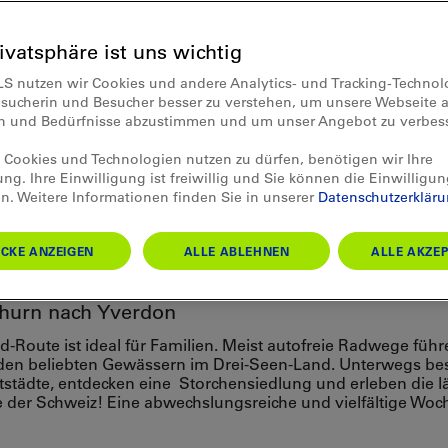
rivatsphäre ist uns wichtig
LS nutzen wir Cookies und andere Analytics- und Tracking-Techno
esucherin und Besucher besser zu verstehen, um unsere Webseite a
en und Bedürfnisse abzustimmen und um unser Angebot zu verbes
Cookies und Technologien nutzen zu dürfen, benötigen wir Ihre
ung. Ihre Einwilligung ist freiwillig und Sie können die Einwilligun
n. Weitere Informationen finden Sie in unserer
Datenschutzerklär
our für Familien
CKE ANZEIGEN
ALLE ABLEHNEN
ALLE AKZEP
hurn nach Yverdon
nd-Route ist ideal für Familien. Meist autofreie Radwege füh
 den beliebten Gewässern im Drei-Seen-Land. Unterwegs be
tstädte, entdecken eine Storchensiedlung und erleben die 
der Schweiz! Eine abwechslungsreiche und vielfältige Woch