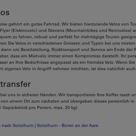
los
eise gehört ein gutes Fahrrad. Wir bieten hierzulande Velos von To
 Flyer (Elektrovelo) und Stevens (Mountainbikes und Rennvelos) a
quem zu fahren, robust und perfekt für mehrtägige Touren geeigne
nen Sie Velos in verschiedenen Grössen und Typen bei uns mieten.
ann um Bereitstellung, Rücktransport und Service am Ende der R
aber, dass ein Mietvelo immer einen Kompromiss darstellt. Ihr per
esser an Ihre Bedürfnisse angepasst als ein fremdes Velo. Wenn Sie
m eigenen Velo in Angriff nehmen möchten, ist dies natürlich auc
transfer
 bei uns in sicheren Händen. Wir transportieren Ihre Koffer rasch u
 von einem Ort zum nächsten und übergeben dieses persönlich in
1 Gepäckstück pro Person, max. 20 kg)
se nach Solothurn | Solothurn - Büren an der Aare