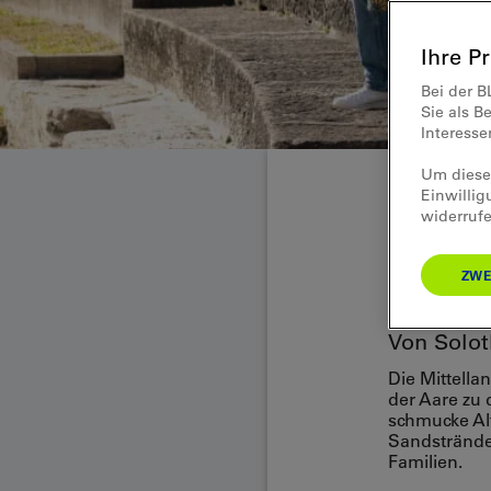
Ihre P
Bei der B
Sie als B
Interess
Um diese 
Einwillig
widerrufe
Velo
Radt
ZWE
Von Solot
Die Mittella
der Aare zu
schmucke Al
Sandstrände 
Familien.