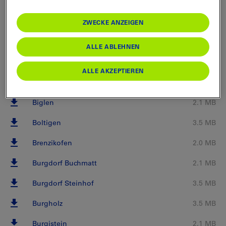
Bern Bümpliz Nord
2.0 MB
Bern Europaplatz
3.5 MB
ZWECKE ANZEIGEN
Bern Weissenbühl
2.1 MB
ALLE ABLEHNEN
Biberist Ost
3.5 MB
ALLE AKZEPTIEREN
Bigenthal
1.9 MB
Biglen
2.1 MB
Boltigen
3.5 MB
Brenzikofen
2.0 MB
Burgdorf Buchmatt
2.1 MB
Burgdorf Steinhof
3.5 MB
Burgholz
3.5 MB
Burgistein
2.1 MB