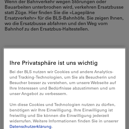
Wenn der Bahnverkehr wegen Störungen oder
Bauarbeiten unterbrochen wird, verkehren Ersatzbusse
statt Züge. Hier finden Sie die «Lagepläne
Ersatzverkehr» für die BLS-Bahnhöfe. Sie zeigen Ihnen,
wo die Ersatzbusse abfahren und den Weg vom
Bahnhof zu den Ersatzbus-Haltestellen.
Ihr Bahnhof, Ihre Ersatzbus-Haltestelle
Ihre Privatsphäre ist uns wichtig
Bei der BLS nutzen wir Cookies und andere Analytics-
Aefligen
2.7 MB
und Tracking-Technologien, um Sie als Besucherin und
Besucher besser zu verstehen, um unsere Webseite auf
Ausserberg
3.3 MB
Ihre Interessen und Bedürfnisse abzustimmen und um
unser Angebot zu verbessern.
Belp
3.3 MB
Um diese Cookies und Technologien nutzen zu dürfen,
Belp Steinbach
3.2 MB
benötigen wir Ihre Einwilligung. Ihre Einwilligung ist
freiwillig und Sie können die Einwilligung jederzeit
Bern Brünnen Westside
1.1 MB
widerrufen. Weitere Informationen finden Sie in unserer
Datenschutzerklärung
.