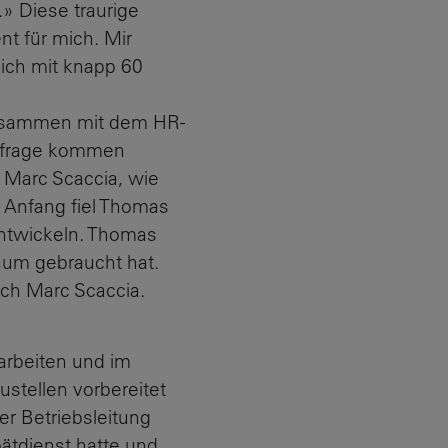
» Diese traurige
t für mich. Mir
 ich mit knapp 60
 Zusammen mit dem HR-
infrage kommen
rt Marc Scaccia, wie
 Anfang fiel Thomas
entwickeln. Thomas
kaum gebraucht hat.
ich Marc Scaccia.
arbeiten und im
ustellen vorbereitet
er Betriebsleitung
ätdienst hatte und