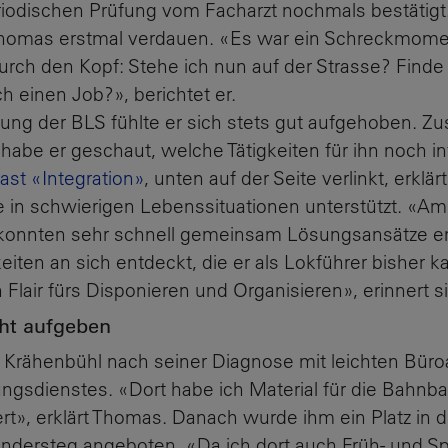
riodischen Prüfung vom Facharzt nochmals bestätigt.
homas erstmal verdauen. «Es war ein Schreckmomen
urch den Kopf: Stehe ich nun auf der Strasse? Finde
 einen Job?», berichtet er.
ilung der BLS fühlte er sich stets gut aufgehoben.
 habe er geschaut, welche Tätigkeiten für ihn noch 
st «Integration»
, unten auf der Seite verlinkt, erklä
e in schwierigen Lebenssituationen unterstützt. «Am
r konnten sehr schnell gemeinsam Lösungsansätze 
eiten an sich entdeckt, die er als Lokführer bisher 
 Flair fürs Disponieren und Organisieren», erinnert s
ht aufgeben
 Krähenbühl nach seiner Diagnose mit leichten Büro
ngsdienstes. «Dort habe ich Material für die Bahnba
ert», erklärt Thomas. Danach wurde ihm ein Platz in d
andersteg angeboten. «Da ich dort auch Früh- und Sp