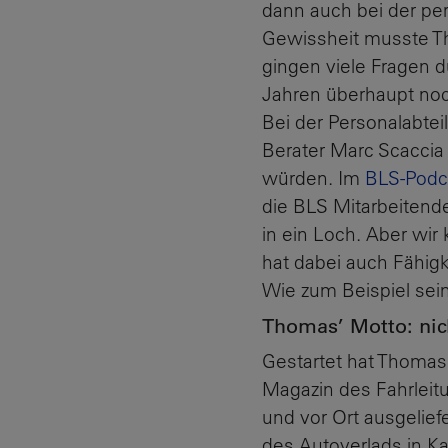
dann auch bei der pe
Gewissheit musste T
gingen viele Fragen d
Jahren überhaupt noch
Bei der Personalabte
Berater Marc Scaccia
würden. Im
BLS-Podca
die BLS Mitarbeitend
in ein Loch. Aber wi
hat dabei auch Fähigk
Wie zum Beispiel sein
Thomas’ Motto: nic
Gestartet hat Thomas
Magazin des Fahrleitu
und vor Ort ausgelief
des Autoverlads in K