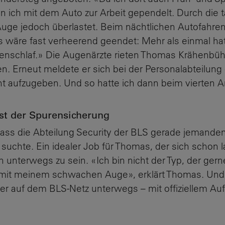
 ich mit dem Auto zur Arbeit gependelt. Durch die 
ge jedoch überlastet. Beim nächtlichen Autofahre
 wäre fast verheerend geendet: Mehr als einmal hat
schlaf.» Die Augenärzte rieten Thomas Krähenbühl
n. Erneut meldete er sich bei der Personalabteilung
cht aufzugeben. Und so hatte ich dann beim vierten An
st der Spurensicherung
 dass die Abteilung Security der BLS gerade jemanden
suchte. Ein idealer Job für Thomas, der sich schon 
 unterwegs zu sein. «Ich bin nicht der Typ, der ge
ht mit meinem schwachen Auge», erklärt Thomas. Und 
er auf dem BLS-Netz unterwegs – mit offiziellem Auf