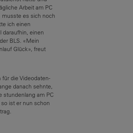
tägliche Arbeit am PC
n musste es sich noch
te ich einen
 daraufhin, einen
 der BLS. «Mein
lauf Glück», freut
 für die Videodaten-
lange danach sehnte,
rne stundenlang am PC
so ist er nun schon
trag.