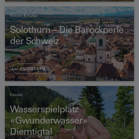
Wissen & Kultur
Solothurn – Die Barockperle
der Schweiz
ENTDECKEN
Familie
Wasserspielplatz
«Gwunderwasser»
Diemtigtal