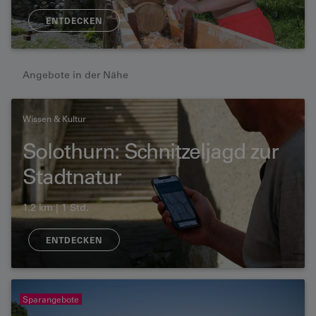
ENTDECKEN
Angebote in der Nähe
Wissen & Kultur
Solothurn: Schnitzeljagd zur
Stadtnatur
1.2 km | 1 Std.
ENTDECKEN
Sparangebote