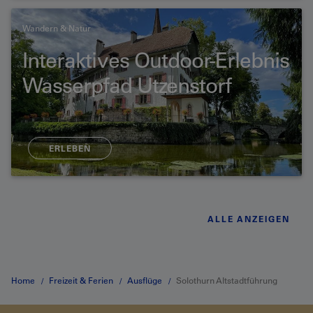
Wandern & Natur
Interaktives Outdoor-Erlebnis
Wasserpfad Utzenstorf
ERLEBEN
ALLE ANZEIGEN
Home
Freizeit & Ferien
Ausflüge
Solothurn Altstadtführung