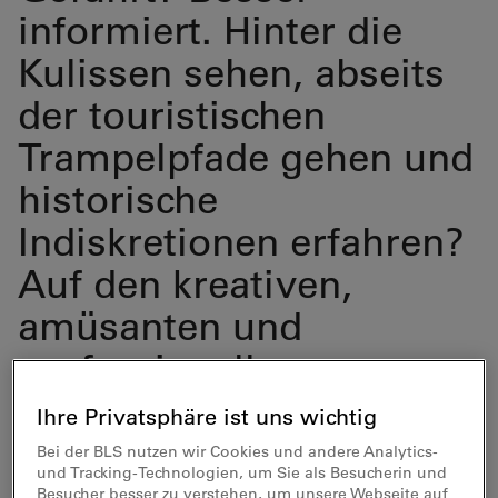
informiert. Hinter die
Kulissen sehen, abseits
der touristischen
Trampelpfade gehen und
historische
Indiskretionen erfahren?
Auf den kreativen,
amüsanten und
professionellen
Stadtführungen von
Ihre Privatsphäre ist uns wichtig
Solothurn Tourismus
Bei der BLS nutzen wir Cookies und andere Analytics-
und Tracking-Technologien, um Sie als Besucherin und
werden Wissenslücken
Besucher besser zu verstehen, um unsere Webseite auf