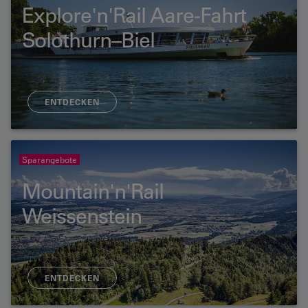
Explore'n'Rail Aare-Fahrt
Solothurn–Biel
ENTDECKEN
Sparangebote
Mountain'n'Rail
Weissenstein
ENTDECKEN