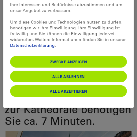
Ihre Interessen und Bedürfnisse abzustimmen und um
geschlossen und Fragen
unser Angebot zu verbessern.
aufgeworfen. Oder
Um diese Cookies und Technologien nutzen zu dürfen,
benötigen wir Ihre Einwilligung. Ihre Einwilligung ist
wussten Sie, wie der
freiwillig und Sie können die Einwilligung jederzeit
widerrufen. Weitere Informationen finden Sie in unserer
Zeitglockenturm
Datenschutzerklärung
.
funktioniert?
ZWECKE ANZEIGEN
Vom Bahnhof Solothurn
ALLE ABLEHNEN
ist die Altstadt bequem
ALLE AKZEPTIEREN
zu Fuss erreichbar. Bis
zur Kathedrale benötigen
Sie ca. 7 Minuten.