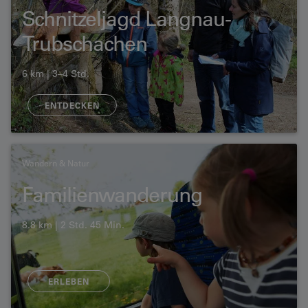
Schnitzeljagd Langnau-
Trubschachen
6 km | 3–4 Std.
ENTDECKEN
Wandern & Natur
Familienwanderung
8.8 km | 2 Std. 45 Min.
ERLEBEN