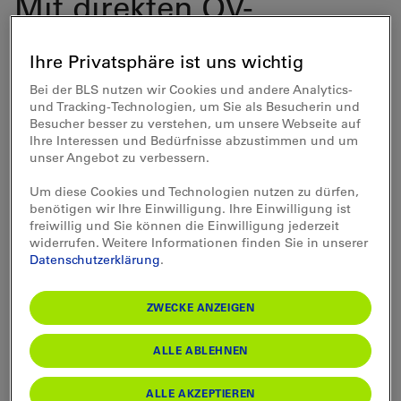
Mit direkten ÖV-
Verbindungen ab Bern,
Ihre Privatsphäre ist uns wichtig
Burgdorf und Luzern
Bei der BLS nutzen wir Cookies und andere Analytics-
reisen Sie bequem nach
und Tracking-Technologien, um Sie als Besucherin und
Besucher besser zu verstehen, um unsere Webseite auf
Langnau i. E. zum
Ihre Interessen und Bedürfnisse abzustimmen und um
unser Angebot zu verbessern.
Ausgangspunkt der
Um diese Cookies und Technologien nutzen zu dürfen,
Kambly Erlebnis-Tour.
benötigen wir Ihre Einwilligung. Ihre Einwilligung ist
freiwillig und Sie können die Einwilligung jederzeit
Die Vermietstation von
widerrufen. Weitere Informationen finden Sie in unserer
Datenschutzerklärung
.
Rent a Bike befindet sich
unmittelbar beim
ZWECKE ANZEIGEN
Bahnhof.
ALLE ABLEHNEN
ALLE AKZEPTIEREN