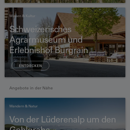
Wissen & Kultur
Schweizerisches
Agrarmuseum und
Erlebnishof Burgrain
ENTDECKEN
Angebote in der Nähe
Wandern & Natur
Von der Lüderenalp um den
Gohlgrabe