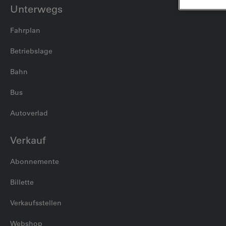
Unterwegs
Fahrplan
Betriebslage
Bahn
Bus
Autoverlad
Verkauf
Abonnemente
Billette
Verkaufsstellen
Webshop