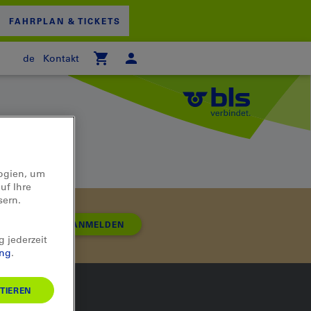
FAHRPLAN & TICKETS
de
Kontakt
 WARENKORB
logien, um
uf Ihre
sern.
ANMELDEN
g jederzeit
ung
.
TIEREN